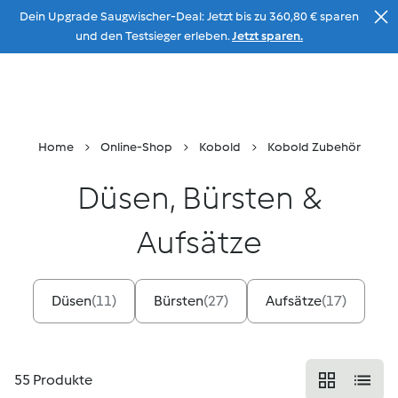
Dein Upgrade Saugwischer-Deal: Jetzt bis zu 360,80 € sparen
Zum Inhalt
und den Testsieger erleben.
Jetzt sparen.
Beratung
Menu
Suche
Warenkorb
Home
Online-Shop
Kobold
Kobold Zubehör
Düsen, Bürsten &
Aufsätze
Düsen
(
11
)
Bürsten
(
27
)
Aufsätze
(
17
)
55
Produkte