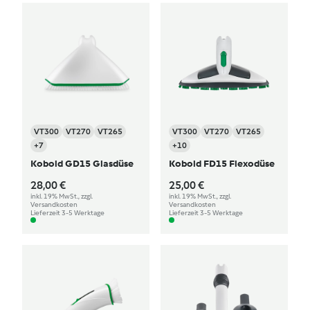
VT300
VT270
VT265
VT300
VT270
VT265
+7
+10
Kobold GD15 Glasdüse
Kobold FD15 Flexodüse
28,00 €
25,00 €
inkl. 19% MwSt., zzgl.
inkl. 19% MwSt., zzgl.
Versandkosten
Versandkosten
Lieferzeit 3-5 Werktage
Lieferzeit 3-5 Werktage