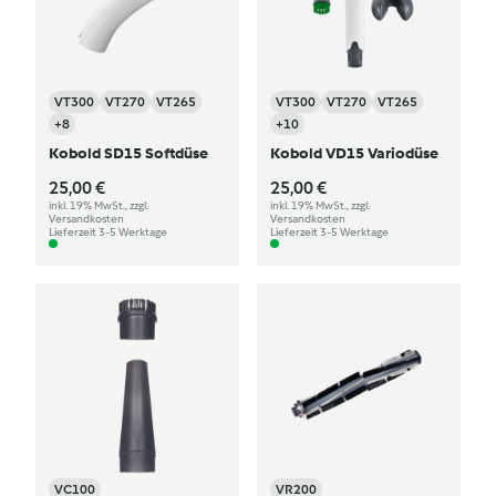
VT300
VT270
VT265
VT300
VT270
VT265
+8
+10
Kobold SD15 Softdüse
Kobold VD15 Variodüse
25,00 €
25,00 €
inkl. 19% MwSt., zzgl.
inkl. 19% MwSt., zzgl.
Versandkosten
Versandkosten
Lieferzeit 3-5 Werktage
Lieferzeit 3-5 Werktage
VC100
VR200