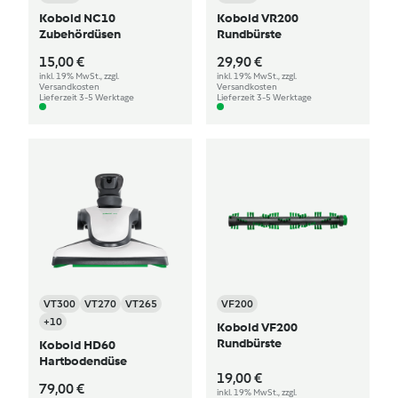
Kobold NC10
Kobold VR200
Zubehördüsen
Rundbürste
15,00 €
29,90 €
inkl. 19% MwSt., zzgl.
inkl. 19% MwSt., zzgl.
Versandkosten
Versandkosten
Lieferzeit 3-5 Werktage
Lieferzeit 3-5 Werktage
VT300
VT270
VT265
VF200
+10
Kobold VF200
Rundbürste
Kobold HD60
Hartbodendüse
19,00 €
79,00 €
inkl. 19% MwSt., zzgl.