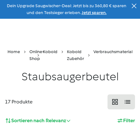
Dein Upgrade Saugwischer-Deal: Jetzt bis zu 360,80 € sparen
Zum Inhalt
und den Testsieger erleben.
Jetzt sparen.
Beratung
Menu
Suche
Warenkorb
Home
Online-
Kobold
Kobold
Verbrauchsmaterial
Shop
Zubehör
Staubsaugerbeutel
17
Produkte
Sortieren nach
Relevanz
Filter