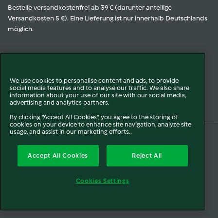
Bestelle versandkostenfrei ab 39 € (darunter anteilige
Versandkosten 5 €). Eine Lieferung ist nur innerhalb Deutschlands
möglich.
Geprüfte Qualität
We use cookies to personalise content and ads, to provide
social media features and to analyse our traffic. We also share
Zur Echtheit der Bewertungen
information about your use of our site with our social media,
advertising and analytics partners.
By clicking "Accept All Cookies", you agree to the storing of
cookies on your device to enhance site navigation, analyze site
usage, and assist in our marketing efforts..
© 2026 Vorwerk
Über uns
Presse
Batterie- und Altgeräteentsorgung
Accept All Cookies
Reject All
Datenschutz
Cookies
AGB
Widerruf
Pflichtinformationen
Meldesysteme
Cookies Settings
Impressum
Sitemap
Barrierefreiheit