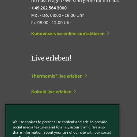
Du hast Fragen? Wir sind gerne für dich da:
+ 49 202 564 3000
Mo. - Do. 08:00 - 18:00 Uhr
Fr. 08:00 - 12:00 Uhr
Kundenservice online kontaktieren
Live erleben!
Thermomix® live erleben
Kobold live erleben
Vorwerk Stores
We use cookies to personalise content and ads, to provide
social media features and to analyse our traffic. We also
Support Center
share information about your use of our site with our social