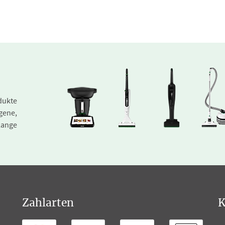
dukte
gene,
lange
Zahlarten
K