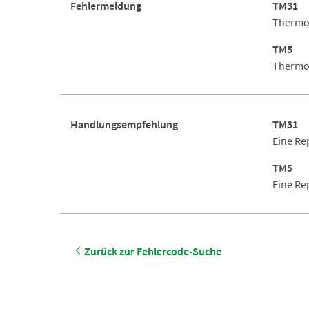
Fehlermeldung
TM31
Thermom
TM5
Thermom
Handlungsempfehlung
TM31
Eine Re
TM5
Eine Re
Zurück zur Fehlercode-Suche