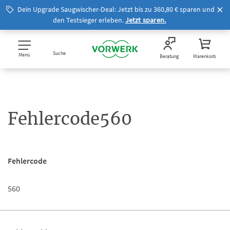
Dein Upgrade Saugwischer-Deal: Jetzt bis zu 360,80 € sparen und
den Testsieger erleben.
Jetzt sparen.
Suche
Menü
Beratung
Warenkorb
Fehlercode560
Fehlercode
560