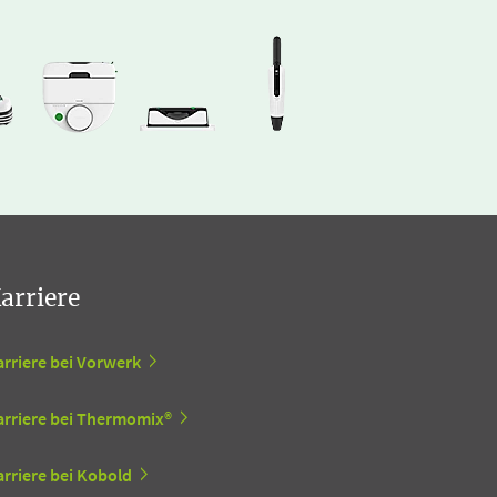
arriere
arriere bei Vorwerk
arriere bei Thermomix®
rriere bei Kobold