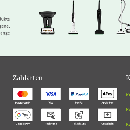
dukte
gene,
lange
Zahlarten
K
K
K
Ka