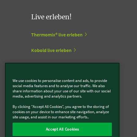
Live erleben!
Thermomix® live erleben
Kobold live erleben
Vorwerk Stores
We use cookies to personalise content and ads, to provide
social media features and to analyse our traffic. We also
Support Center
share information about your use of our site with our social
media, advertising and analytics partners.
By clicking "Accept All Cookies", you agree to the storing of
Zum Vorwerk Support Center
cookies on your device to enhance site navigation, analyze
site usage, and assist in our marketing efforts..
Retourenlabel erstellen
Accept All Cookies