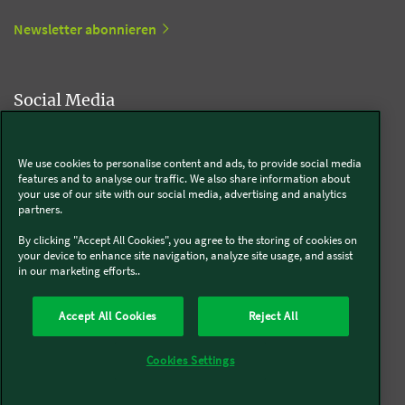
Newsletter abonnieren
Social Media
Kobold
We use cookies to personalise content and ads, to provide social media
features and to analyse our traffic. We also share information about
your use of our site with our social media, advertising and analytics
partners.
Thermomix®
By clicking "Accept All Cookies", you agree to the storing of cookies on
your device to enhance site navigation, analyze site usage, and assist
in our marketing efforts..
Accept All Cookies
Reject All
Über uns
Presse
Batterie- und Altgeräteentsorgung
Datenschutz
Cookies
AGB
Widerruf
Pflichtinformationen
Meldesysteme
Cookies Settings
Impressum
Sitemap
Barrierefreiheit