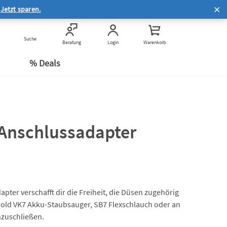
Hilfe zur Online-Bestellung
.
Jetzt sparen.
®
Häufige Fragen zum Service
Häufige Fragen zum
Suche
Kauf & Rechtliches
Beratung
Login
Warenkorb
n
Datenschutz
e
% Deals
Anschlussadapter
ter verschafft dir die Freiheit, die Düsen zugehörig
old VK7 Akku-Staubsauger, SB7 Flexschlauch oder an
zuschließen.