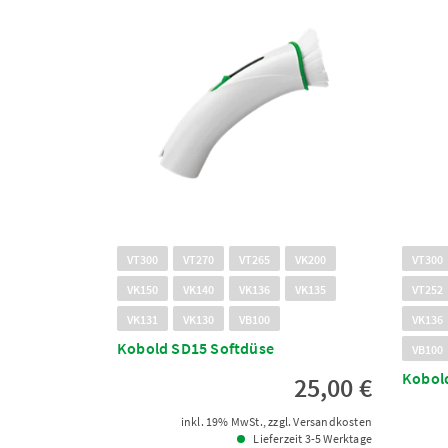
VT300
VT270
VT265
VK200
VT300
VK150
VK140
VK136
VK135
VT252
VK131
VK130
VB100
VK136
Kobold SD15 Softdüse
VB100
Kobol
25,00 €
inkl. 19% MwSt., zzgl. Versandkosten
Lieferzeit 3-5 Werktage