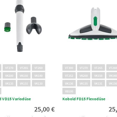
VT270
VT265
VT260
VT300
VT270
VT265
VT26
VK200
VK150
VK140
VT252
VK200
VK150
VK14
VK135
VK131
VK130
VK136
VK135
VK131
VK13
VB100
d VD15 Variodüse
Kobold FD15 Flexodüse
25,00 €
25