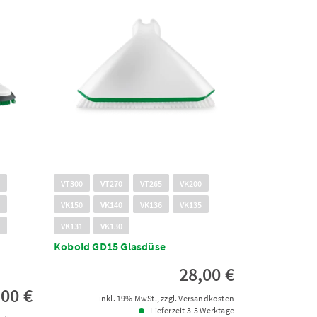
0
VT300
VT270
VT265
VK200
0
VK150
VK140
VK136
VK135
0
VK131
VK130
Kobold GD15 Glasdüse
28,00 €
,00 €
inkl. 19% MwSt., zzgl. Versandkosten
Lieferzeit 3-5 Werktage