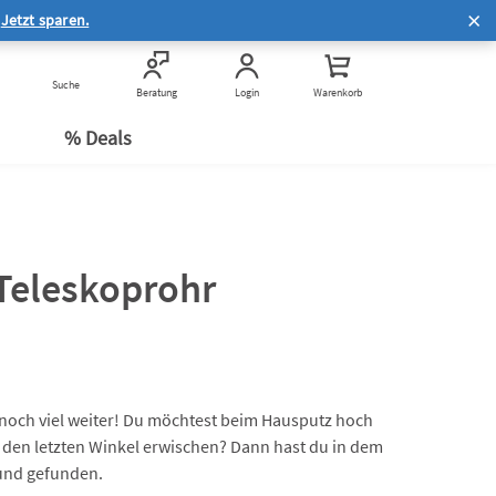
Hilfe zur Online-Bestellung
.
Jetzt sparen.
®
Häufige Fragen zum Service
Häufige Fragen zum
Suche
Kauf & Rechtliches
Beratung
Login
Warenkorb
n
Datenschutz
e
% Deals
Teleskoprohr
d noch viel weiter! Du möchtest beim Hausputz hoch
h den letzten Winkel erwischen? Dann hast du in dem
und gefunden.