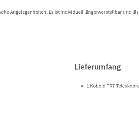
he Angelegenheiten. Es ist individuell längenverstellbar und läss
Lieferumfang
1 Kobold TR7 Teleskopr