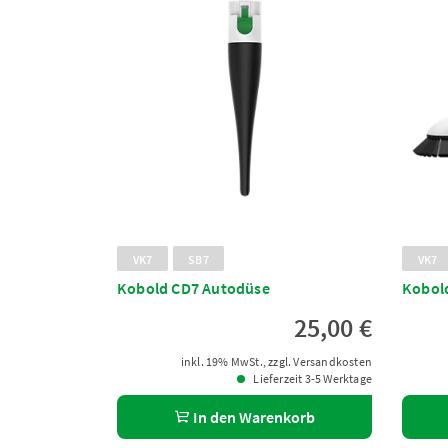
VK7
SB7
VK7
Kobold CD7 Autodüse
Kobol
25,00 €
inkl. 19% MwSt., zzgl. Versandkosten
Lieferzeit 3-5 Werktage
In den Warenkorb