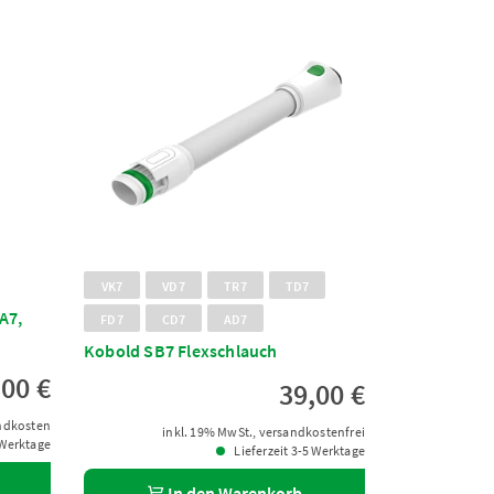
VK7
VD7
TR7
TD7
A7,
FD7
CD7
AD7
Kobold SB7 Flexschlauch
,00 €
39,00 €
andkosten
inkl. 19% MwSt., versandkostenfrei
 Werktage
Lieferzeit 3-5 Werktage
In den Warenkorb