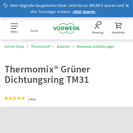
Dein Upgrade Saugwischer-Deal: Jetzt bis zu 360,80 € sparen und
den Testsieger erleben.
Jetzt sparen.
Suche
Menü
Beratung
Warenkorb
Online-Shop
Thermomix®
Zubehör
Mixmesser & Dichtungen
Thermomix® Grüner
Dichtungsring TM31
(744)