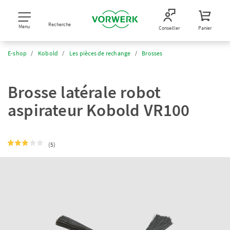
Recherche
Menu
Conseiller
Panier
E-shop
Kobold
Les pièces de rechange
Brosses
Brosse latérale robot
aspirateur Kobold VR100
(5)