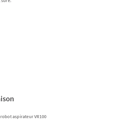
 sûre.
aison
 robot aspirateur VR100