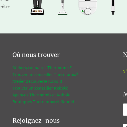
n-être
Où nous trouver
N
Ateliers culinaires Thermomix®
S'
Trouver un conseiller Thermomix®
Atelier découverte Kobold
Trouver un conseiller Kobold
M
Agences Thermomix et Kobold
Boutiques Thermomix et Kobold
Rejoignez-nous