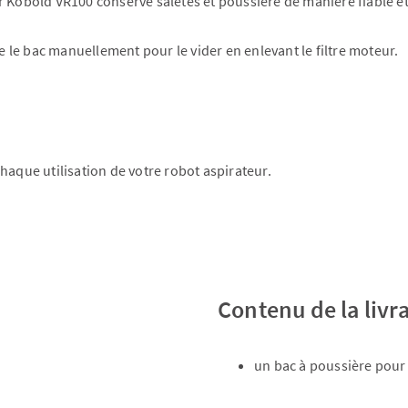
r Kobold VR100 conserve saletés et poussière de manière fiable et
re le bac manuellement pour le vider en enlevant le filtre moteur.
haque utilisation de votre robot aspirateur.
Contenu de la livr
un bac à poussière pour