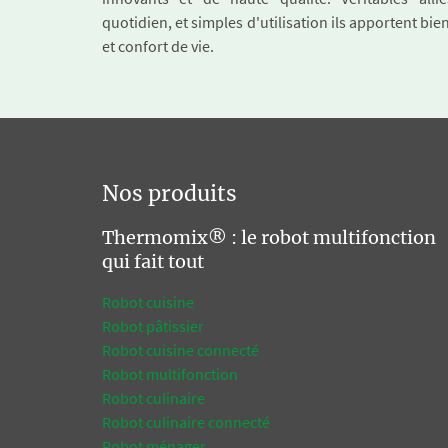
quotidien, et simples d'utilisation ils apportent bie
et confort de vie.
Nos produits
Thermomix® : le robot multifonction
qui fait tout
Robot cuisine
Robot pâtissier
Robot cuisine connecté
Robot multifonction
Robot culinaire
Robot culinaire connecté
Robot ménager