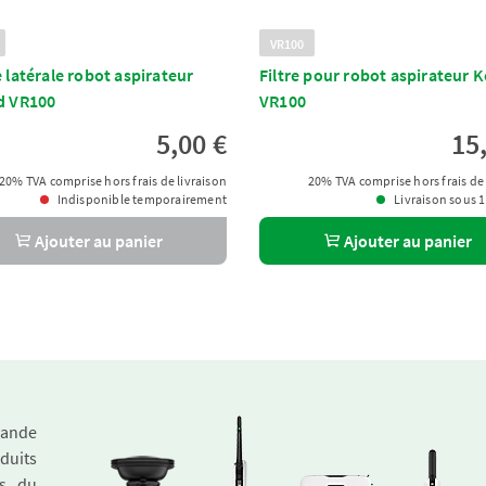
VR100
 latérale robot aspirateur
Filtre pour robot aspirateur 
d VR100
VR100
5,00 €
15
20% TVA comprise hors frais de livraison
20% TVA comprise hors frais de 
Indisponible temporairement
Livraison sous 
Ajouter au panier
Ajouter au panier
emande
duits
és du