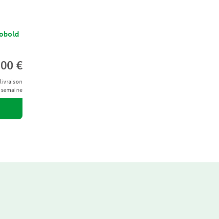
Kobold
,00 €
livraison
1 semaine