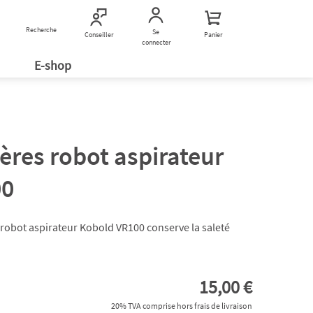
Recherche
Nous contacter
Se
Conseiller
Panier
connecter
E-shop
ères robot aspirateur
00
 robot aspirateur Kobold VR100 conserve la saleté
15,00 €
20% TVA comprise hors frais de livraison