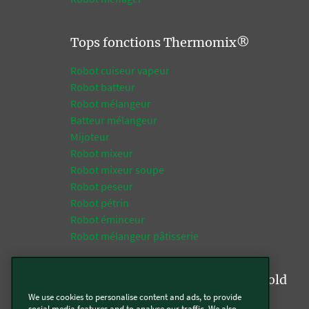
Tops fonctions Thermomix®
Robot cuiseur vapeur
Robot batteur
Robot mélangeur
Batteur mélangeur
Mijoteur
Robot mixeur
Robot mixeur soupe
Robot peseur
Robot pétrin
Robot éminceur
Robot mélangeur pâtisserie
Tops fonctions de la gamme Kobold
We use cookies to personalise content and ads, to provide
Aspirateur
social media features and to analyse our traffic. We also