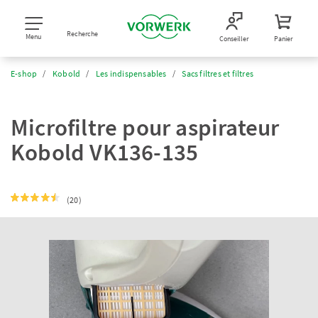
Recherche
Menu
Conseiller
Panier
E-shop
Kobold
Les indispensables
Sacs filtres et filtres
Microfiltre pour aspirateur
Kobold VK136-135
(20)