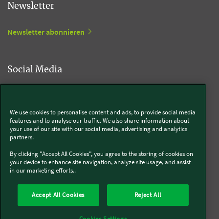
Newsletter
Newsletter abonnieren
Social Media
Kobold
We use cookies to personalise content and ads, to provide social media
features and to analyse our traffic. We also share information about
your use of our site with our social media, advertising and analytics
partners.
Thermomix®
By clicking "Accept All Cookies", you agree to the storing of cookies on
your device to enhance site navigation, analyze site usage, and assist
in our marketing efforts..
Accept All Cookies
Reject All
Über uns
Presse
Batterie- und Altgeräteentsorgung
Datenschutz
Cookies
AGB
Widerruf
Pflichtinformationen
Meldesysteme
Cookies Settings