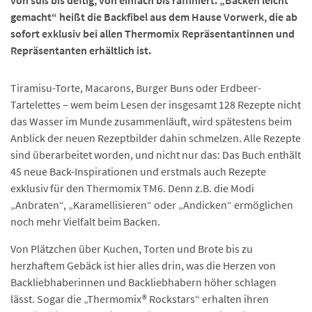
von süß bis deftig, von einfach bis raffiniert. „Backen leicht
gemacht“ heißt die Backfibel aus dem Hause Vorwerk, die ab
sofort exklusiv bei allen Thermomix Repräsentantinnen und
Repräsentanten erhältlich ist.
Tiramisu-Torte, Macarons, Burger Buns oder Erdbeer-
Tartelettes – wem beim Lesen der insgesamt 128 Rezepte nicht
das Wasser im Munde zusammenläuft, wird spätestens beim
Anblick der neuen Rezeptbilder dahin schmelzen. Alle Rezepte
sind überarbeitet worden, und nicht nur das: Das Buch enthält
45 neue Back-Inspirationen und erstmals auch Rezepte
exklusiv für den Thermomix TM6. Denn z.B. die Modi
„Anbraten“, „Karamellisieren“ oder „Andicken“ ermöglichen
noch mehr Vielfalt beim Backen.
Von Plätzchen über Kuchen, Torten und Brote bis zu
herzhaftem Gebäck ist hier alles drin, was die Herzen von
Backliebhaberinnen und Backliebhabern höher schlagen
lässt. Sogar die „Thermomix® Rockstars“ erhalten ihren