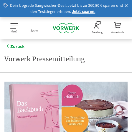
Dein Upgrade Saugwischer-Deal: Jetzt bis zu 360,80 € sparen und
den Testsieger erleben.
Jetzt sparen.
Suche
Menü
Beratung
Warenkorb
Zurück
Vorwerk Pressemitteilung