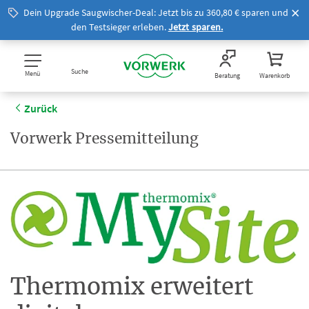
Dein Upgrade Saugwischer-Deal: Jetzt bis zu 360,80 € sparen und
den Testsieger erleben.
Jetzt sparen.
Suche
Menü
Beratung
Warenkorb
Zurück
Vorwerk Pressemitteilung
Thermomix erweitert