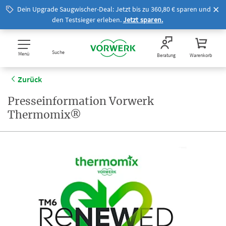
Dein Upgrade Saugwischer-Deal: Jetzt bis zu 360,80 € sparen und
den Testsieger erleben.
Jetzt sparen.
Suche
Menü
Beratung
Warenkorb
Zurück
Presseinformation Vorwerk
Thermomix®