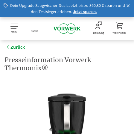
Dein Upgrade Saugwischer-Deal: Jetzt bis zu 360,80 € sparen und
den Testsieger erleben.
Jetzt sparen.
Suche
Menü
Beratung
Warenkorb
Zurück
Presseinformation Vorwerk
Thermomix®