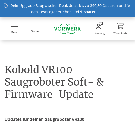
Dein Upgrade Saugwischer-Deal: Jetzt bis zu 360,80 € sparen und
den Testsieger erleben.
Jetzt sparen.
Suche
Menü
Beratung
Warenkorb
Kobold VR100
Saugroboter Soft- &
Firmware-Update
Updates für deinen Saugroboter VR100