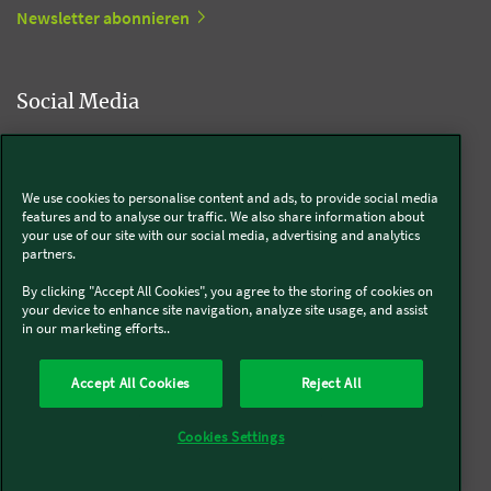
Newsletter abonnieren
Social Media
Kobold
We use cookies to personalise content and ads, to provide social media
features and to analyse our traffic. We also share information about
your use of our site with our social media, advertising and analytics
partners.
Thermomix®
By clicking "Accept All Cookies", you agree to the storing of cookies on
your device to enhance site navigation, analyze site usage, and assist
in our marketing efforts..
Accept All Cookies
Reject All
Über uns
Presse
Batterie- und Altgeräteentsorgung
Datenschutz
Cookies
AGB
Widerruf
Pflichtinformationen
Meldesysteme
Cookies Settings
Impressum
Sitemap
Barrierefreiheit