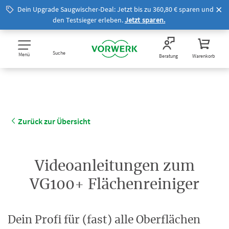
Dein Upgrade Saugwischer-Deal: Jetzt bis zu 360,80 € sparen und
den Testsieger erleben.
Jetzt sparen.
Suche
Menü
Beratung
Warenkorb
Zurück zur Übersicht
Videoanleitungen zum
VG100+ Flächenreiniger
Dein Profi für (fast) alle Oberflächen