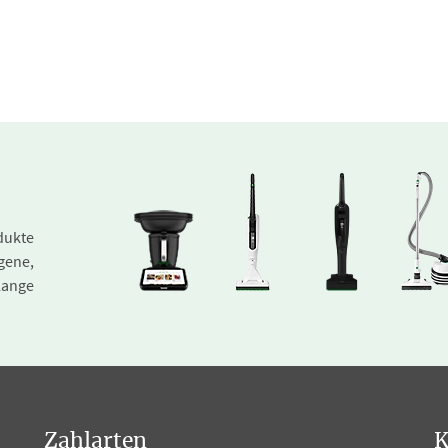
dukte
gene,
lange
Zahlarten
K