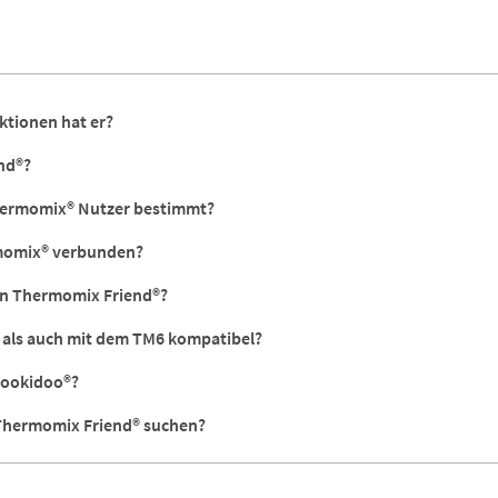
ktionen hat er?
nd®?
Thermomix® Nutzer bestimmt?
rmomix® verbunden?
en Thermomix Friend®?
 als auch mit dem TM6 kompatibel?
Cookidoo®?
 Thermomix Friend® suchen?