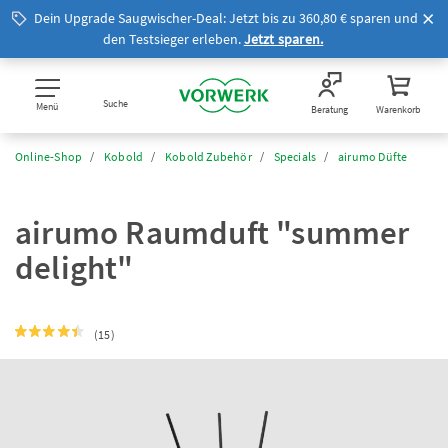
Dein Upgrade Saugwischer-Deal: Jetzt bis zu 360,80 € sparen und
den Testsieger erleben.
Jetzt sparen.
Suche
Menü
Beratung
Warenkorb
Online-Shop
Kobold
Kobold Zubehör
Specials
airumo Düfte
airumo Raumduft "summer
delight"
(15)