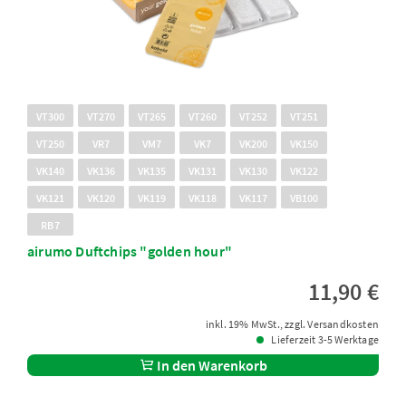
VT300
VT270
VT265
VT260
VT252
VT251
VT250
VR7
VM7
VK7
VK200
VK150
VK140
VK136
VK135
VK131
VK130
VK122
VK121
VK120
VK119
VK118
VK117
VB100
RB7
airumo Duftchips "golden hour"
11,90 €
inkl. 19% MwSt., zzgl. Versandkosten
Lieferzeit 3-5 Werktage
In den Warenkorb