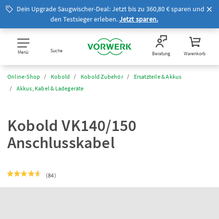
Dein Upgrade Saugwischer-Deal: Jetzt bis zu 360,80 € sparen und
den Testsieger erleben.
Jetzt sparen.
Suche
Menü
Beratung
Warenkorb
Online-Shop
Kobold
Kobold Zubehör
Ersatzteile & Akkus
Akkus, Kabel & Ladegeräte
Kobold VK140/150
Anschlusskabel
(84)