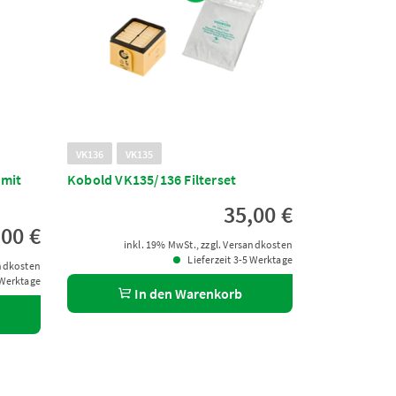
VK136
VK135
 mit
Kobold VK135/136 Filterset
35,00 €
,00 €
inkl. 19% MwSt., zzgl. Versandkosten
Lieferzeit 3-5 Werktage
andkosten
 Werktage
In den Warenkorb