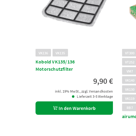
VK136
VK135
VT300
Kobold VK135/136
VT252
Motorschutzfilter
VM7
9,90 €
VK140
VK130
inkl. 19% MwSt., zzgl. Versandkosten
Lieferzeit 3-5 Werktage
VK119
In den Warenkorb
RB7
airumo