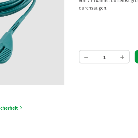
von 7 m kannst du selbst g
durchsaugen.
cherheit