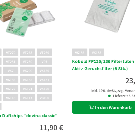
VT270
VT265
VT260
VK136
VK135
Kobold FP135/136 Filtertüten
VT251
VT250
VR7
Aktiv-Geruchsfilter (6 Stk.)
VK7
VK200
VK150
23
VK136
VK135
VK131
VK122
VK121
VK120
inkl. 19% MwSt., zzgl. Vers
Lieferzeit 3-5
VK118
VK117
VB100
In den Warenkorb
 Duftchips "dovina classic"
11,90 €