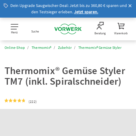
Dein Upgrade Saugwischer-Deal: Jetzt bis zu 360,80 € sparen und
den Testsieger erleben.
Jetzt sparen.
Suche
Menü
Beratung
Warenkorb
Online-Shop
Thermomix®
Zubehör
Thermomix® Gemüse Styler
Thermomix® Gemüse Styler
TM7 (inkl. Spiralschneider)
(222)