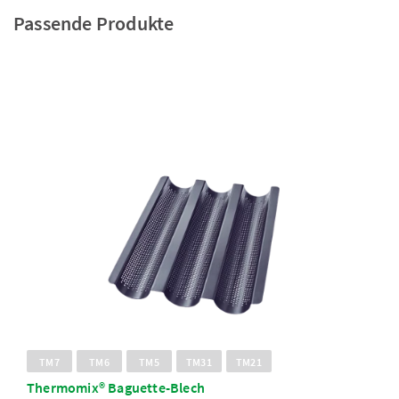
Passende Produkte
TM7
TM6
TM5
TM31
TM21
Thermomix® Baguette-Blech