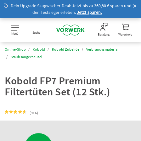
Dein Upgrade Saugwischer-Deal: Jetzt bis zu 360,80 € sparen und
den Testsieger erleben.
Jetzt sparen.
Suche
Menü
Beratung
Warenkorb
Online-Shop
Kobold
Kobold Zubehör
Verbrauchsmaterial
Staubsaugerbeutel
Kobold FP7 Premium
Filtertüten Set (12 Stk.)
(916)