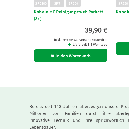
SPB100
SP7
SP600
SP530
Kobold MF Reinigungstuch Parkett
Kobold
(3x)
39,90 €
inkl. 19% MwSt., versandkostenfrei
Lieferzeit 3-5 Werktage
In den Warenkorb
Bereits seit 140 Jahren überzeugen unsere Pro
Millionen von Familien durch ihre überle
innovative Technik und ihre sprichwörtlich 
Lebensdauer.