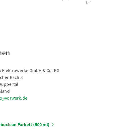
nen
 Elektrowerke GmbH & Co. KG
cher Bach 3
Wuppertal
hland
k@vorwerk.de
boclean Parkett (500 ml)