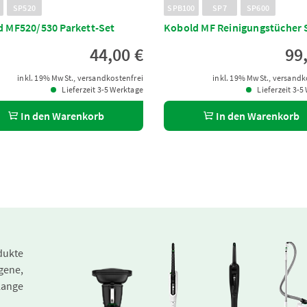
SP520
SPB100
SP7
SP600
 MF520/530 Parkett-Set
Kobold MF Reinigungstücher 
44,00 €
99
inkl. 19% MwSt., versandkostenfrei
inkl. 19% MwSt., versandk
Lieferzeit 3-5 Werktage
Lieferzeit 3-5
In den Warenkorb
In den Warenkorb
dukte
gene,
lange