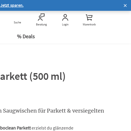
Hilfe zur Online-Bestellung
.
Jetzt sparen.
®
Häufige Fragen zum Service
Häufige Fragen zum
Suche
Kauf & Rechtliches
Beratung
Login
Warenkorb
n
Datenschutz
e
% Deals
arkett (500 ml)
 Saugwischen für Parkett & versiegelten
boclean Parkett
erzielst du glänzende