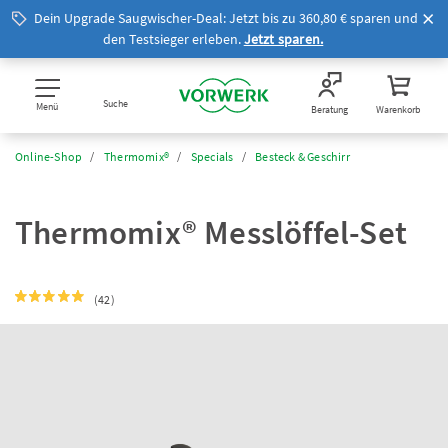
Dein Upgrade Saugwischer-Deal: Jetzt bis zu 360,80 € sparen und
den Testsieger erleben.
Jetzt sparen.
Suche
Menü
Beratung
Warenkorb
Online-Shop
Thermomix®
Specials
Besteck & Geschirr
Thermomix® Messlöffel-Set
(42)