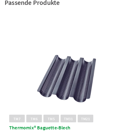
Passende Produkte
TM7
TM6
TM5
TM31
TM21
Thermomix® Baguette-Blech