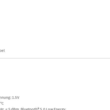
bel
nnung: 1.5V
 °C
Hz, < 5 dBm, Bluetooth® 5.0 Low Energy