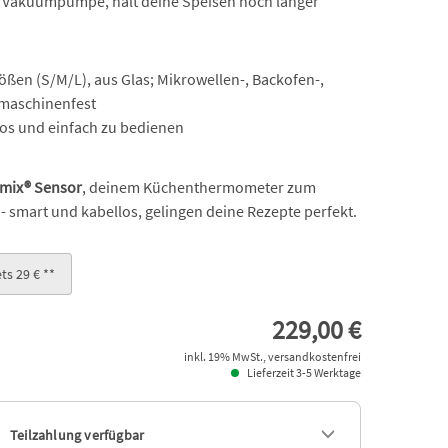
 Vakuumpumpe, hält deine Speisen noch länger
rößen (S/M/L), aus Glas; Mikrowellen-, Backofen-,
lmaschinenfest
los und einfach zu bedienen
mix® Sensor
, deinem Küchenthermometer zum
- smart und kabellos, gelingen deine Rezepte perfekt.
ts 29 € **
229,00 €
inkl. 19% MwSt., versandkostenfrei
Lieferzeit 3-5 Werktage
Teilzahlung verfügbar