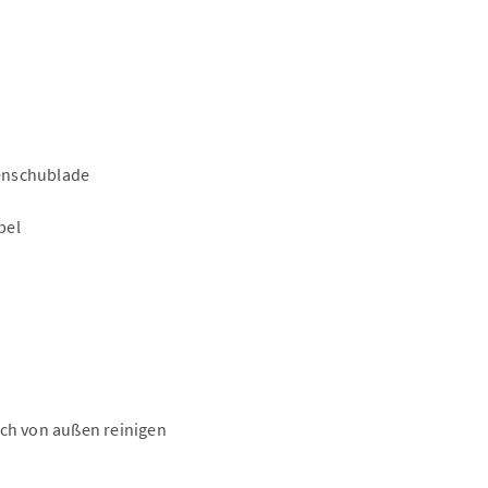
enschublade
bel
uch von außen reinigen