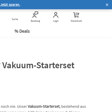
Hilfe zur Online-Bestellung
.
Jetzt sparen.
®
Häufige Fragen zum Service
Häufige Fragen zum
Suche
Kauf & Rechtliches
Beratung
Login
Warenkorb
n
Datenschutz
e
% Deals
 Vakuum-Starterset
 noch nie. Unser
Vakuum-Starterset
, bestehend aus