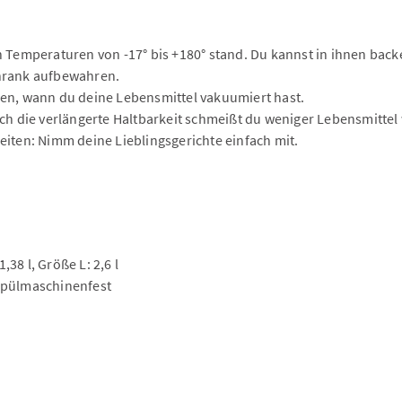
en Temperaturen von -17° bis +180° stand. Du kannst in ihnen bac
chrank aufbewahren.
len, wann du deine Lebensmittel vakuumiert hast.
 die verlängerte Haltbarkeit schmeißt du weniger Lebensmittel
eiten: Nimm deine Lieblingsgerichte einfach mit.
38 l, Größe L: 2,6 l
 Spülmaschinenfest