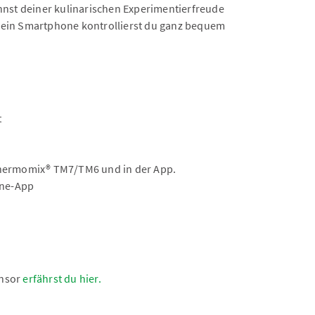
nst deiner kulinarischen Experimentierfreude
dein Smartphone kontrollierst du ganz bequem
t
Thermomix® TM7/TM6 und in der App.
one-App
ensor
erfährst du hier.