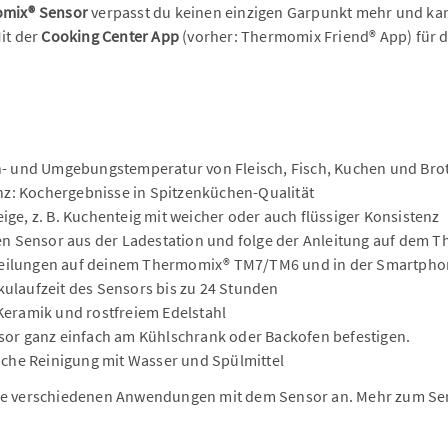
mix® Sensor
verpasst du keinen einzigen Garpunkt mehr und kan
it der
Cooking Center App
(vorher: Thermomix Friend® App) für 
- und Umgebungstemperatur von Fleisch, Fisch, Kuchen und Bro
nz: Kochergebnisse in Spitzenküchen-Qualität
ige, z. B. Kuchenteig mit weicher oder auch flüssiger Konsistenz
n Sensor aus der Ladestation und folge der Anleitung auf dem 
tteilungen auf deinem Thermomix® TM7/TM6 und in der Smartph
kulaufzeit des Sensors bis zu 24 Stunden
 Keramik und rostfreiem Edelstahl
ensor ganz einfach am Kühlschrank oder Backofen befestigen.
che Reinigung mit Wasser und Spülmittel
ie verschiedenen Anwendungen mit dem Sensor an. Mehr zum S