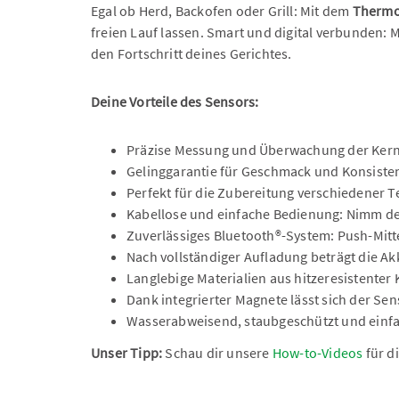
Egal ob Herd, Backofen oder Grill: Mit dem
Thermo
freien Lauf lassen. Smart und digital verbunden: M
den Fortschritt deines Gerichtes.
Deine Vorteile des Sensors:
Präzise Messung und Überwachung der Kern
Gelinggarantie für Geschmack und Konsiste
Perfekt für die Zubereitung verschiedener Te
Kabellose und einfache Bedienung: Nimm de
Zuverlässiges Bluetooth®-System: Push-Mi
Nach vollständiger Aufladung beträgt die Ak
Langlebige Materialien aus hitzeresistenter
Dank integrierter Magnete lässt sich der S
Wasserabweisend, staubgeschützt und einfa
Unser Tipp:
Schau dir unsere
How-to-Videos
für d