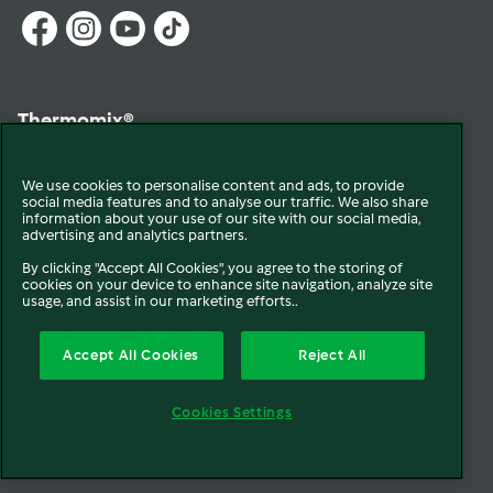
Thermomix®
We use cookies to personalise content and ads, to provide
social media features and to analyse our traffic. We also share
information about your use of our site with our social media,
advertising and analytics partners.
By clicking "Accept All Cookies", you agree to the storing of
cookies on your device to enhance site navigation, analyze site
© 2026 Vorwerk
Qui sommes-nous
Mentions légales & CGU
usage, and assist in our marketing efforts..
Conditions générales de vente
Conditions générales de réparation
Accept All Cookies
Reject All
Politique de Cookie
Newsletter
Politique de protection des données
Cookies Settings
Politique de retour
Accessibilité