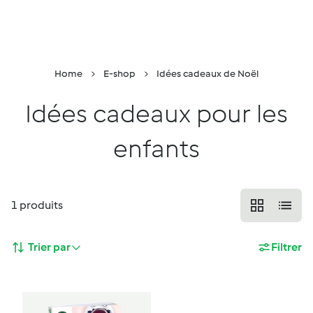
Retour à la page principale
Conseiller
Menu
Recherche
Panier
Home
E-shop
Idées cadeaux de Noël
Idées cadeaux pour les
enfants
1
produits
Trier par
Filtrer