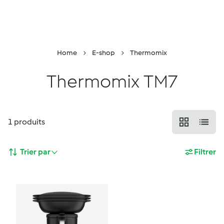
Retour à la page principale
Conseiller
Menu
Recherche
Panier
Home
E-shop
Thermomix
Thermomix TM7
1
produits
Trier par
Filtrer