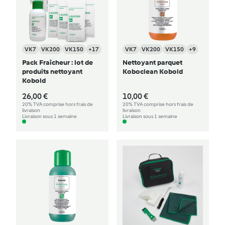
VK7
VK200
VK150
+17
VK7
VK200
VK150
+9
Pack Fraîcheur : lot de
Nettoyant parquet
produits nettoyant
Koboclean Kobold
Kobold
26,00 €
10,00 €
20% TVA comprise hors frais de
20% TVA comprise hors frais de
livraison
livraison
Livraison sous 1 semaine
Livraison sous 1 semaine