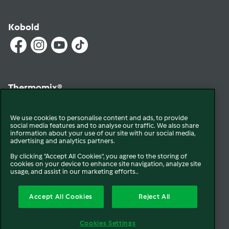
Kobold
Thermomix®
We use cookies to personalise content and ads, to provide
social media features and to analyse our traffic. We also share
information about your use of our site with our social media,
advertising and analytics partners.
By clicking "Accept All Cookies", you agree to the storing of
cookies on your device to enhance site navigation, analyze site
© 2026 Vorwerk
Qui sommes-nous
Mentions légales & CGU
usage, and assist in our marketing efforts..
Conditions générales de vente
Conditions générales de réparation
Accept All Cookies
Reject All
Politique de Cookie
Newsletter
Politique de protection des données
Cookies Settings