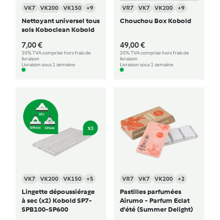
VK7
VK200
VK150
+9
VR7
VK7
VK200
+9
Nettoyant universel tous
Chouchou Box Kobold
sols Koboclean Kobold
7,00 €
49,00 €
20% TVA comprise hors frais de
20% TVA comprise hors frais de
livraison
livraison
Livraison sous 1 semaine
Livraison sous 1 semaine
VK7
VK200
VK150
+5
VR7
VK7
VK200
+2
Lingette dépoussiérage
Pastilles parfumées
à sec (x2) Kobold SP7-
Airumo - Parfum Eclat
SPB100-SP600
d'été (Summer Delight)