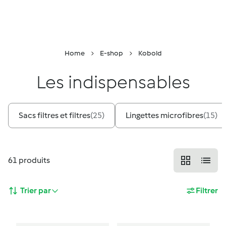
Retour à la page principale
Conseiller
Menu
Recherche
Panier
Home
E-shop
Kobold
Les indispensables
Sacs filtres et filtres
(
25
)
Lingettes microfibres
(
15
)
61
produits
Trier par
Filtrer