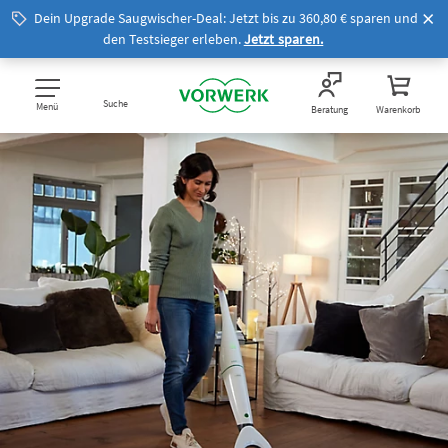
Dein Upgrade Saugwischer-Deal: Jetzt bis zu 360,80 € sparen und
den Testsieger erleben.
Jetzt sparen.
Suche
Menü
Beratung
Warenkorb