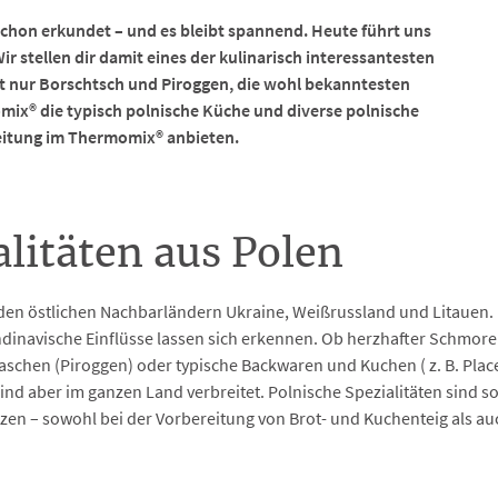
hon erkundet – und es bleibt spannend. Heute führt uns
 stellen dir damit eines der kulinarisch interessantesten
cht nur Borschtsch und Piroggen, die wohl bekanntesten
mix® die typisch polnische Küche und diverse polnische
ereitung im Thermomix® anbieten.
alitäten aus Polen
on den östlichen Nachbarländern Ukraine, Weißrussland und Litaue
inavische Einflüsse lassen sich erkennen. Ob herzhafter Schmore
gtaschen (Piroggen) oder typische Backwaren und Kuchen ( z. B. Pl
 sind aber im ganzen Land verbreitet. Polnische Spezialitäten sind
setzen – sowohl bei der Vorbereitung von Brot- und Kuchenteig als 