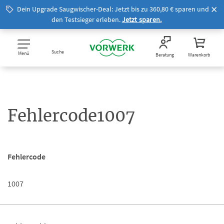
Dein Upgrade Saugwischer-Deal: Jetzt bis zu 360,80 € sparen und
den Testsieger erleben.
Jetzt sparen.
Suche
Menü
Beratung
Warenkorb
Fehlercode1007
Fehlercode
1007