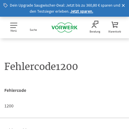
Dein Upgrade Saugwischer-Deal: Jetzt bis zu 360,80 € sparen und
den Testsieger erleben.
Jetzt sparen.
Suche
Menü
Beratung
Warenkorb
Fehlercode1200
Fehlercode
1200