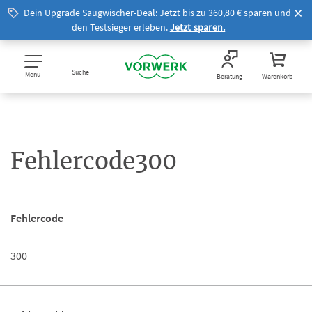
Dein Upgrade Saugwischer-Deal: Jetzt bis zu 360,80 € sparen und
den Testsieger erleben.
Jetzt sparen.
Suche
Menü
Beratung
Warenkorb
Fehlercode300
Fehlercode
300