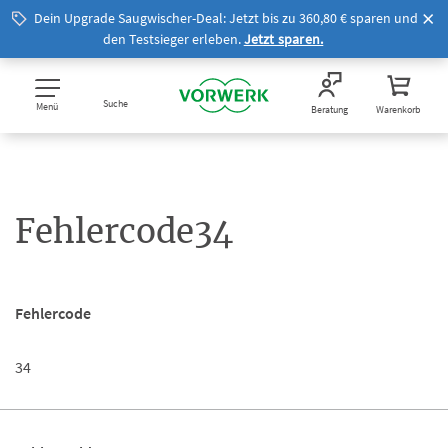
Dein Upgrade Saugwischer-Deal: Jetzt bis zu 360,80 € sparen und
den Testsieger erleben.
Jetzt sparen.
Suche
Menü
Beratung
Warenkorb
Fehlercode34
Fehlercode
34