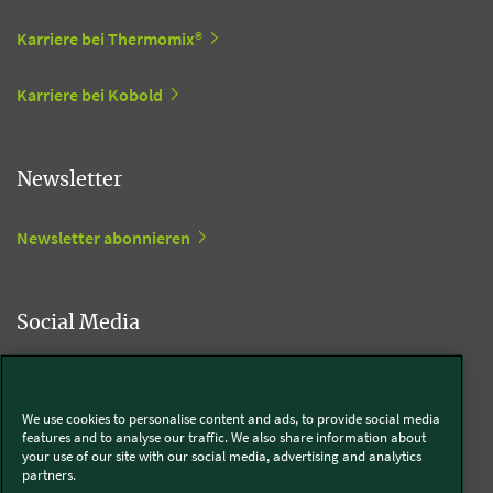
Karriere bei Thermomix®
Karriere bei Kobold
Newsletter
Newsletter abonnieren
Social Media
Kobold
We use cookies to personalise content and ads, to provide social media
features and to analyse our traffic. We also share information about
your use of our site with our social media, advertising and analytics
partners.
Thermomix®