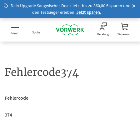
Dein Upgrade Saugwischer-Deal: Jetzt bis zu 360,80 € sparen und
den Testsieger erleben.
Jetzt sparen.
Suche
Menü
Beratung
Warenkorb
Fehlercode374
Fehlercode
374