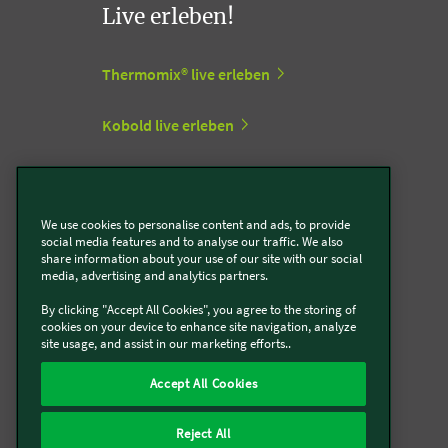
Live erleben!
Thermomix® live erleben
Kobold live erleben
Vorwerk Stores
We use cookies to personalise content and ads, to provide
social media features and to analyse our traffic. We also
Support Center
share information about your use of our site with our social
media, advertising and analytics partners.
By clicking "Accept All Cookies", you agree to the storing of
Zum Vorwerk Support Center
cookies on your device to enhance site navigation, analyze
site usage, and assist in our marketing efforts..
Retourenlabel erstellen
Accept All Cookies
Bestellung widerrufen
Reject All