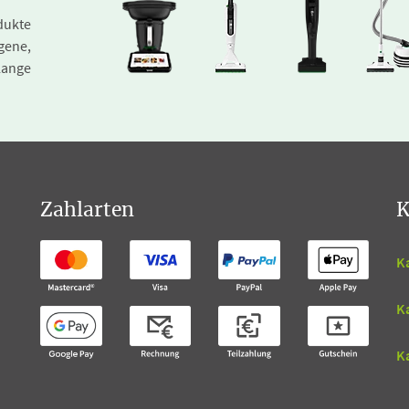
dukte
gene,
lange
Zahlarten
K
K
K
Ka