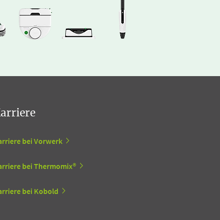
arriere
arriere bei Vorwerk
arriere bei Thermomix®
rriere bei Kobold