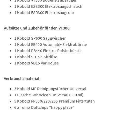
1 Kobold VT300 Bodenstaubsauger
1 Kobold ESS300 Elektrosaugschlauch
1 Kobold ESR300 Elektrosaugrohr
Aufsätze und Zubehör für den VT300:
1 Kobold SP600 Saugwischer
1 Kobold EB400 Automatik-Elektrobürste
1 Kobold PB440 Elektro-Polsterbürste
1 Kobold SD15 Softdüse
1 Kobold VD15 Variodüse
Verbrauchsmaterial:
3 Kobold MF Reinigungstücher Universal
1 Flasche Koboclean Universal (500 ml)
5 Kobold FP300/270/265 Premium Filtertüten
6 airumo Duftchips "happy place"