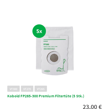
VT300
VT270
VT265
Kobold FP265-300 Premium Filtertüte (5 Stk.)
23,00 €