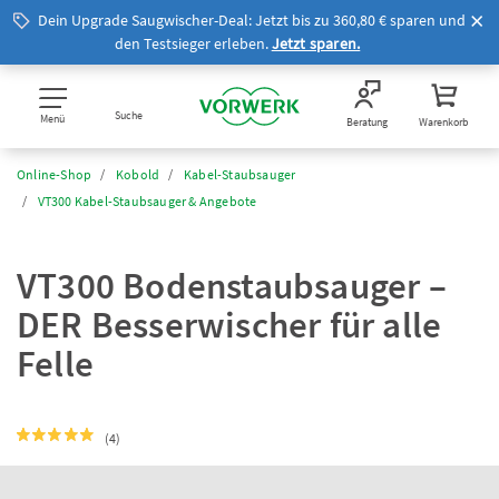
Dein Upgrade Saugwischer-Deal: Jetzt bis zu 360,80 € sparen und
den Testsieger erleben.
Jetzt sparen.
Suche
Menü
Beratung
Warenkorb
Online-Shop
Kobold
Kabel-Staubsauger
VT300 Kabel-Staubsauger & Angebote
VT300 Bodenstaubsauger –
DER Besserwischer für alle
Felle
(4)