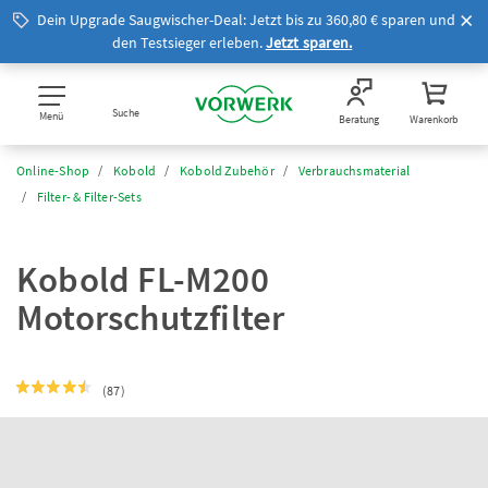
Dein Upgrade Saugwischer-Deal: Jetzt bis zu 360,80 € sparen und
den Testsieger erleben.
Jetzt sparen.
Suche
Menü
Beratung
Warenkorb
Online-Shop
Kobold
Kobold Zubehör
Verbrauchsmaterial
Filter- & Filter-Sets
Kobold FL-M200
Motorschutzfilter
(87)