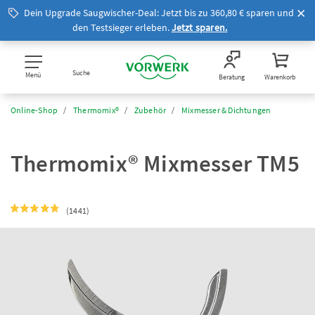
Dein Upgrade Saugwischer-Deal: Jetzt bis zu 360,80 € sparen und
den Testsieger erleben.
Jetzt sparen.
Suche
Menü
Beratung
Warenkorb
Online-Shop
Thermomix®
Zubehör
Mixmesser & Dichtungen
Thermomix® Mixmesser TM5
(1441)