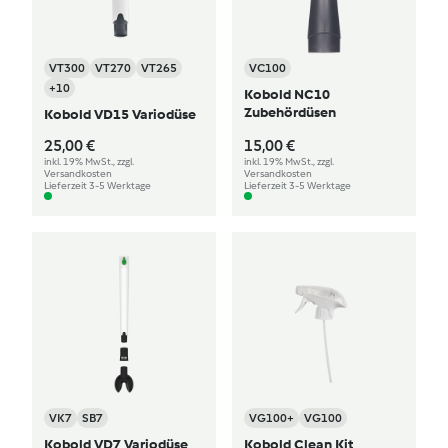
VT300
VT270
VT265
VC100
+10
Kobold NC10
Zubehördüsen
Kobold VD15 Variodüse
25,00 €
15,00 €
inkl. 19% MwSt., zzgl.
inkl. 19% MwSt., zzgl.
Versandkosten
Versandkosten
Lieferzeit 3-5 Werktage
Lieferzeit 3-5 Werktage
VK7
SB7
VG100+
VG100
Kobold VD7 Variodüse
Kobold Clean Kit