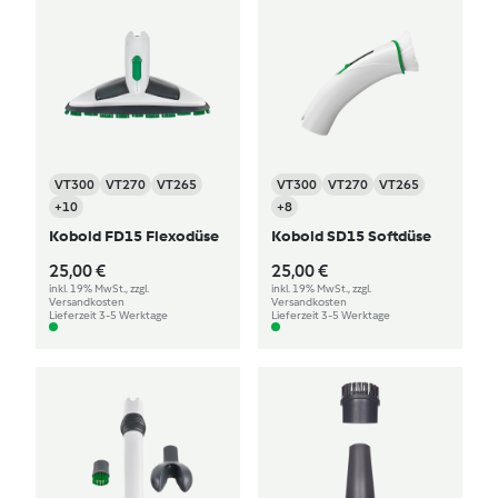
VT300
VT270
VT265
VT300
VT270
VT265
+10
+8
Kobold FD15 Flexodüse
Kobold SD15 Softdüse
25,00 €
25,00 €
inkl. 19% MwSt., zzgl.
inkl. 19% MwSt., zzgl.
Versandkosten
Versandkosten
Lieferzeit 3-5 Werktage
Lieferzeit 3-5 Werktage