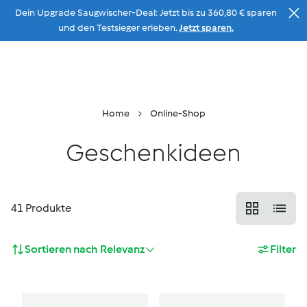
Dein Upgrade Saugwischer-Deal: Jetzt bis zu 360,80 € sparen
Zum Inhalt
und den Testsieger erleben.
Jetzt sparen.
Beratung
Menu
Suche
Warenkorb
Home
Online-Shop
Geschenkideen
41
Produkte
Sortieren nach
Relevanz
Filter