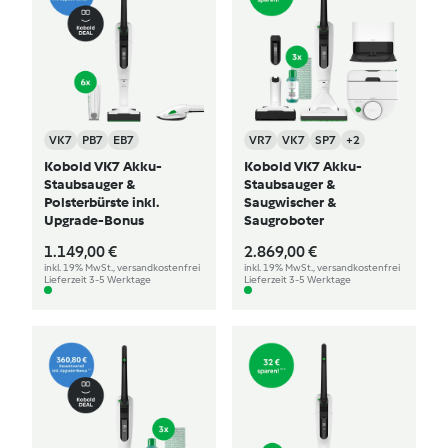
VK7
PB7
EB7
VR7
VK7
SP7
+2
Kobold VK7 Akku-
Kobold VK7 Akku-
Staubsauger &
Staubsauger &
Polsterbürste inkl.
Saugwischer &
Upgrade-Bonus
Saugroboter
1.149,00 €
2.869,00 €
inkl. 19% MwSt., versandkostenfrei
inkl. 19% MwSt., versandkostenfrei
Lieferzeit 3-5 Werktage
Lieferzeit 3-5 Werktage