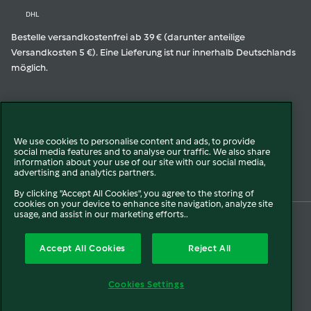
DHL
Bestelle versandkostenfrei ab 39 € (darunter anteilige
Versandkosten 5 €). Eine Lieferung ist nur innerhalb Deutschlands
möglich.
Geprüfte Qualität
We use cookies to personalise content and ads, to provide
social media features and to analyse our traffic. We also share
Zur Echtheit der Bewertungen
information about your use of our site with our social media,
advertising and analytics partners.
By clicking "Accept All Cookies", you agree to the storing of
cookies on your device to enhance site navigation, analyze site
usage, and assist in our marketing efforts..
© 2026 Vorwerk
Über uns
Presse
Batterie- und Altgeräteentsorgung
Accept All Cookies
Reject All
Datenschutz
Cookies
AGB
Widerruf
Pflichtinformationen
Meldesysteme
Cookies Settings
Impressum
Sitemap
Barrierefreiheit