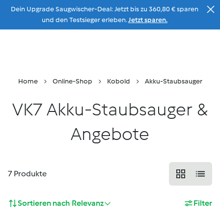
Dein Upgrade Saugwischer-Deal: Jetzt bis zu 360,80 € sparen
Zum Inhalt
und den Testsieger erleben.
Jetzt sparen.
Beratung
Menu
Suche
Warenkorb
Home
Online-Shop
Kobold
Akku-Staubsauger
VK7 Akku-Staubsauger &
Angebote
7
Produkte
Sortieren nach
Relevanz
Filter