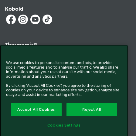
Kobold
Thermomix®
We use cookies to personalise content and ads, to provide
social media features and to analyse our traffic. We also share
information about your use of our site with our social media,
advertising and analytics partners.
By clicking "Accept All Cookies", you agree to the storing of
cookies on your device to enhance site navigation, analyze site
© 2026 Vorwerk
Qui sommes-nous
Mentions légales & CGU
usage, and assist in our marketing efforts..
Conditions générales de vente
Conditions générales de réparation
Accept All Cookies
Reject All
Politique de Cookie
Newsletter
Politique de protection des données
Cookies Settings
Politique de retour
Accessibilité