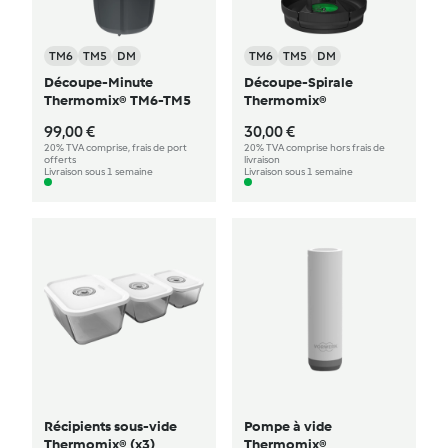
TM6
TM5
DM
TM6
TM5
DM
Découpe-Minute
Découpe-Spirale
Thermomix® TM6-TM5
Thermomix®
99,00 €
30,00 €
20% TVA comprise, frais de port
20% TVA comprise hors frais de
offerts
livraison
Livraison sous 1 semaine
Livraison sous 1 semaine
Récipients sous-vide
Pompe à vide
Thermomix® (x3)
Thermomix®