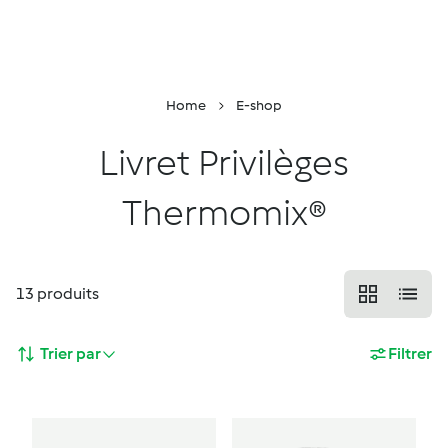
Retour à la page principale
Conseiller
Menu
Recherche
Panier
Home
E-shop
Livret Privilèges
Thermomix®
13
produits
Trier par
Filtrer