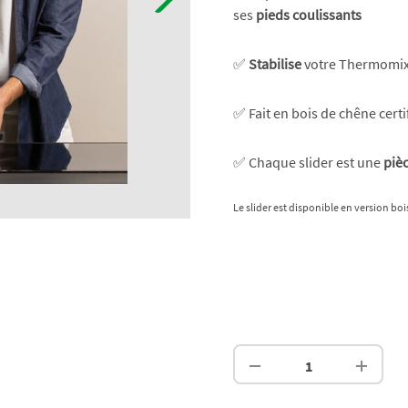
ses
pieds coulissants
✅
Stabilise
votre Thermomix®
✅ Fait en bois de chêne cert
✅ Chaque slider est une
piè
Le slider est disponible en version boi