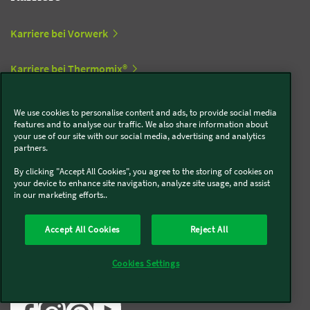
Karriere bei Vorwerk
Karriere bei Thermomix®
Karriere bei Kobold
We use cookies to personalise content and ads, to provide social media
features and to analyse our traffic. We also share information about
your use of our site with our social media, advertising and analytics
partners.
Newsletter
By clicking "Accept All Cookies", you agree to the storing of cookies on
your device to enhance site navigation, analyze site usage, and assist
Newsletter abonnieren
in our marketing efforts..
Accept All Cookies
Reject All
Social Media
Cookies Settings
Kobold