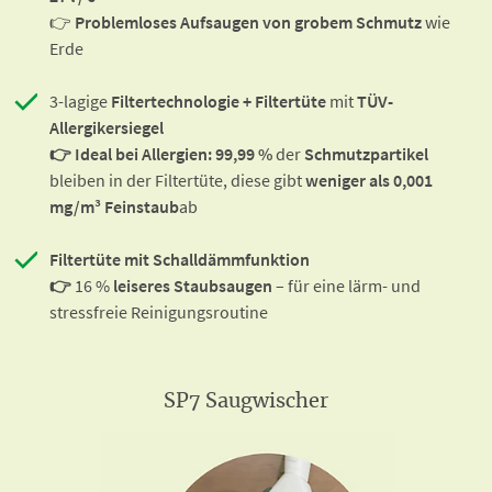
👉
Problemloses Aufsaugen von grobem Schmutz
wie
Erde
3-lagige
Filtertechnologie + Filtertüte
mit
TÜV-
Allergikersiegel
👉 Ideal bei Allergien: 99,99 %
der
Schmutz­partikel
bleiben in der Filtertüte, diese gibt
weniger als 0,001
mg/m³ Feinstaub
ab
Filtertüte mit Schalldämmfunktion
👉
16 %
leiseres Staubsaugen
– für eine lärm- und
stressfreie Reinigungsroutine
SP7 Saugwischer