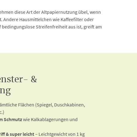
ehmen diese Art der Altpapiernutzung übel, wenn
. Andere Hausmittelchen wie Kaffeefilter oder
bedingungslose Streifenfreiheit aus ist, greift am
enster- &
ung
sämtliche Flächen (Spiegel, Duschkabinen,
c.)
em Schmutz
wie Kalkablagerungen und
ff & super leicht
– Leichtgewicht von 1 kg