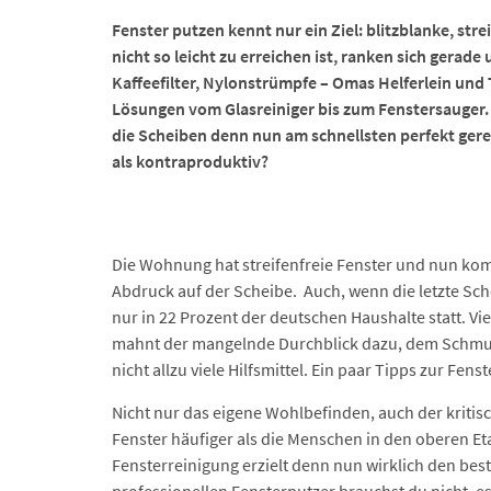
Fenster putzen kennt nur ein Ziel: blitzblanke, stre
nicht so leicht zu erreichen ist, ranken sich gerad
Kaffeefilter, Nylonstrümpfe – Omas Helferlein und
Lösungen vom Glasreiniger bis zum Fenstersauger. 
die Scheiben denn nun am schnellsten perfekt ger
als kontraproduktiv?
Die Wohnung hat streifenfreie Fenster und nun kom
Abdruck auf der Scheibe. Auch, wenn die letzte Schei
nur in 22 Prozent der deutschen Haushalte statt. Vi
mahnt der mangelnde Durchblick dazu, dem Schmu
nicht allzu viele Hilfsmittel. Ein paar Tipps zur Fen
Nicht nur das eigene Wohlbefinden, auch der kriti
Fenster häufiger als die Menschen in den oberen Et
Fensterreinigung erzielt denn nun wirklich den best
professionellen Fensterputzer brauchst du nicht, e