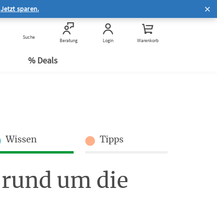
Hilfe zur Online-Bestellung
.
Jetzt sparen.
®
Häufige Fragen zum Service
Häufige Fragen zum
Suche
Kauf & Rechtliches
Beratung
Login
Warenkorb
n
Datenschutz
e
% Deals
Wissen
Tipps
 rund um die