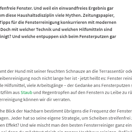
ifenfreie Fenster. Und weil ein einwandfreies Ergebnis gar
e um diese Haushaltsdisziplin viele Mythen. Zeitungspapier,
 Tipps für die Fensterreinigung konkurrieren mit modernen
Doch mit welcher Technik und welchen Hilfsmitteln sind
einigt? Und welche entpuppen sich beim Fensterputzen gar
mt der Hund mit seiner feuchten Schnauze an die Terrassentür ode
benreinigung noch nicht lange her ist - jetzt heißt es: Fenster rei
ele Hilfsmittel, viele Arbeitsgänge – der Gedanke ans Fensterputze
tzfilm aus
Staub
und Regentropfen auf den Fenstern zu Leibe zu rü
sterreinigung können wir dir verraten.
sche Blick der Nachbarn bestimmt übrigens die Frequenz der Fenst
agen. Jeder hat so seine eigene Strategie, um Scheiben streifenfre
en Effekt? Und wie mischt man den besten Fensterreiniger ganz einf
s sei denn du möchtest gleich ein ganzes Hochhaus reinigen. Dafür 