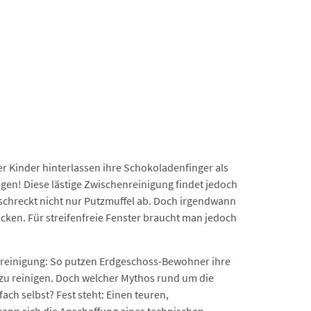
r Kinder hinterlassen ihre Schokoladenfinger als
nigen! Diese lästige Zwischenreinigung findet jedoch
n schreckt nicht nur Putzmuffel ab. Doch irgendwann
cken. Für streifenfreie Fenster braucht man jedoch
erreinigung: So putzen Erdgeschoss-Bewohner ihre
i zu reinigen. Doch welcher Mythos rund um die
ach selbst? Fest steht: Einen teuren,
kann sich die Anschaffung eines technischen