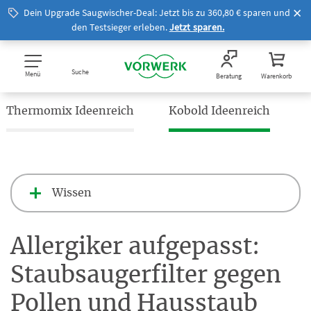
Dein Upgrade Saugwischer-Deal: Jetzt bis zu 360,80 € sparen und
den Testsieger erleben.
Jetzt sparen.
Suche
Menü
Beratung
Warenkorb
Thermomix Ideenreich
Kobold Ideenreich
Wissen
Allergiker aufgepasst:
Staubsaugerfilter gegen
Pollen und Hausstaub