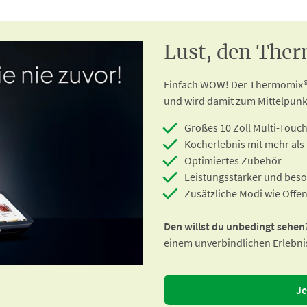
Lust, den Ther
Einfach WOW! Der Thermomix® 
und wird damit zum Mittelpunk
Großes 10 Zoll Multi-Touch
Kocherlebnis mit mehr als
Optimiertes Zubehör
Leistungsstarker und beso
Zusätzliche Modi wie Offe
Den willst du unbedingt sehen
einem unverbindlichen Erlebni
Je